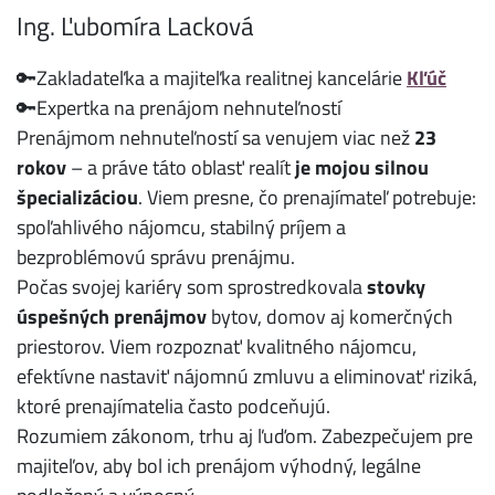
Ing. Ľu​bomíra Lacková
🔑Zakladateľka a majiteľka realitnej kancelárie
Kľúč
🔑Expertka na prenájom nehnuteľností
Prenájmom nehnuteľností sa venujem viac než
23
rokov
– a práve táto oblasť realít
je mojou silnou
špecializáciou
. Viem presne, čo prenajímateľ potrebuje:
spoľahlivého nájomcu, stabilný príjem a
bezproblémovú správu prenájmu.
Počas svojej kariéry som sprostredkovala
stovky
úspešných prenájmov
bytov, domov aj komerčných
priestorov. Viem rozpoznať kvalitného nájomcu,
efektívne nastaviť nájomnú zmluvu a eliminovať riziká,
ktoré prenajímatelia často podceňujú.
Rozumiem zákonom, trhu aj ľuďom. Zabezpečujem pre
majiteľov, aby bol ich prenájom výhodný, legálne