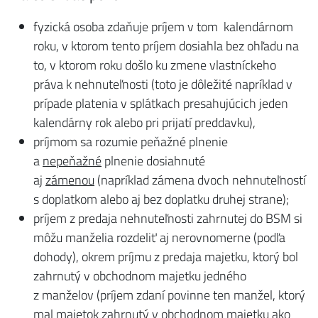
fyzická osoba zdaňuje príjem v tom kalendárnom
roku, v ktorom tento príjem dosiahla bez ohľadu na
to, v ktorom roku došlo ku zmene vlastníckeho
práva k nehnuteľnosti (toto je dôležité napríklad v
prípade platenia v splátkach presahujúcich jeden
kalendárny rok alebo pri prijatí preddavku),
príjmom sa rozumie peňažné plnenie
a
nepeňažné
plnenie dosiahnuté
aj
zámenou
(napríklad zámena dvoch nehnuteľností
s doplatkom alebo aj bez doplatku druhej strane);
príjem z predaja nehnuteľnosti zahrnutej do BSM si
môžu manželia rozdeliť aj nerovnomerne (podľa
dohody), okrem príjmu z predaja majetku, ktorý bol
zahrnutý v obchodnom majetku jedného
z manželov (príjem zdaní povinne ten manžel, ktorý
mal majetok zahrnutý v obchodnom majetku ako