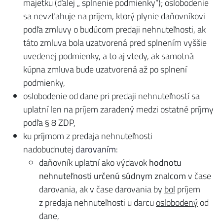
majetku (ďalej „ splnenie podmienky“); oslobodenie
sa nevzťahuje na príjem, ktorý plynie daňovníkovi
podľa zmluvy o budúcom predaji nehnuteľnosti, ak
táto zmluva bola uzatvorená pred splnením vyššie
uvedenej podmienky, a to aj vtedy, ak samotná
kúpna zmluva bude uzatvorená až po splnení
podmienky,
oslobodenie od dane pri predaji nehnuteľností sa
uplatní len na príjem zaradený medzi ostatné príjmy
podľa § 8 ZDP,
ku príjmom z predaja nehnuteľnosti
nadobudnutej
darovaním
:
daňovník uplatní ako výdavok
hodnotu
nehnuteľnosti určenú súdnym znalcom
v čase
darovania, ak v čase darovania by
bol
príjem
z predaja nehnuteľnosti u darcu
oslobodený
od
dane,