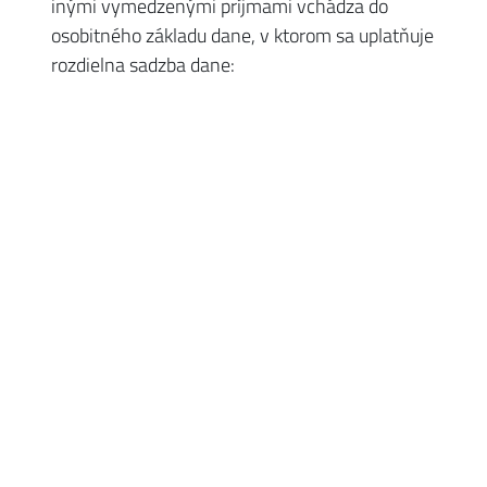
inými vymedzenými príjmami vchádza do
osobitného základu dane, v ktorom sa uplatňuje
rozdielna sadzba dane:
19 % z tej časti základu dane, ktorá nepresiahne
sumu
38 553,01
Eur (platí pre rok 2022),
25 % z tej časti základu dane, ktorá presiahne
sumu
38 553,01
Eur (platí pre rok 2022)
základ dane z prevodu vlastníctva nehnuteľností je
súčasne základom pre výpočet
zdravotného
poistenia
(základná sadzba 14%, znížená sadzba 7
%),
príjem z predaja rozostavanej stavby
nezapísanej
v katastri nehnuteľností
sa nepovažuje za príjem
z prevodu vlastníctva nehnuteľnosti , ale zaraďuje
sa medzi „iné“ príjmy podľa § 8;
pri posudzovaní oslobodenia od dane je dôležitý
spôsob nadobudnutia predávanej nehnuteľnosti,