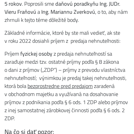
5 rokov
. Poprosili sme
daňovú poradkyňu Ing. JUDr.
Vieru Fraňovú
a
Ing. Mariannu Zverkovú
, o to, aby nám
zhrnuli k tejto téme dôležité body.
Základné informácie, ktoré by ste mali vedieť, ak ste
v roku 2022 dosiahli príjem z predaja nehnuteľnosti:
Príjem
fyzickej osoby
z predaja nehnuteľností sa
zaraďuje medzi tzv. ostatné príjmy podľa § 8 zákona
o dani z príjmov („ZDP“) – príjmy z prevodu vlastníctva
nehnuteľností; výnimkou je predaj takej nehnuteľnosti,
ktorá bola
bezprostredne pred predajom
zaradená
v obchodnom majetku a využívaná na dosahovanie
príjmov z podnikania podľa § 6 ods. 1 ZDP alebo príjmov
z inej samostatnej zárobkovej činnosti podľa § 6 ods. 2
ZDP.
Na čo si dať pozor: