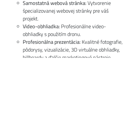
Samostatná webová stránka:
Vytvorenie
špecializovanej webovej stránky pre váš
projekt.
Video-obhliadka:
Profesionálne video-
obhliadky s použitím dronu.
Profesionálna prezentácia:
Kvalitné fotografie,
pôdorysy, vizualizácie, 3D virtuálne obhliadky,
billboardy a ďalšie marketingové nástroje.
Propagačné letáky:
Tvorba a distribúcia
propagačných letákov.
Open house:
Organizovanie otvorených dní s
prezentáciou a občerstvením.
Inzercia v printových médiách:
Inzerovanie v
relevantných printových médiách.
Mailing:
Aktívne oslovujeme našu databázu
klientov.
Realitné a hypotekárne poradenstvo: