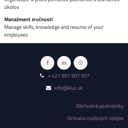
úkolov
Manažment zručností
Manage skills, knowledge and resume of your
employees
+ 421 907 507 507
info@kluc.sk
Obchodné podmienky
Ochrana osobných údajov